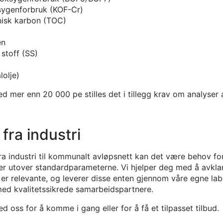
sygenforbruk (KOF-Cr)
nisk karbon (TOC)
en
stoff (SS)
lolje)
d mer enn 20 000 pe stilles det i tillegg krav om analyser 
 fra industri
ra industri til kommunalt avløpsnett kan det være behov fo
er utover standardparameterne. Vi hjelper deg med å avklar
er relevante, og leverer disse enten gjennom våre egne labo
ed kvalitetssikrede samarbeidspartnere.
d oss for å komme i gang eller for å få et tilpasset tilbud.