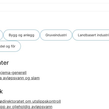
Bygg og anlegg
Gruveindustri
Landbasert industri
el og fôr
ter
skjema-generell
a avløpsvann og slam
k
ljødirektoratet om utslippskontroll
slipp av oljeholdig avløpsvann