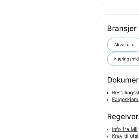
Bransjer
Akvakultur
Næringsmidd
Dokumen
Bestillings
Følgeskjem
Regelver
Info fra Mi
Krav til ut