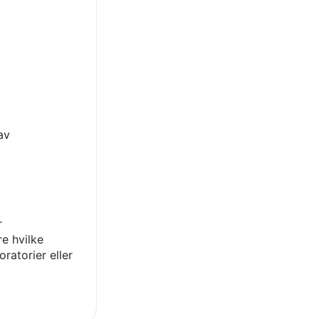
av
r
e hvilke
ratorier eller