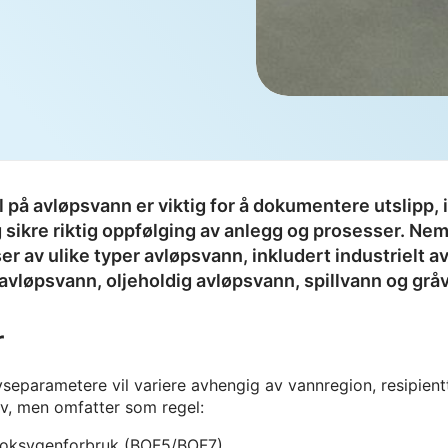
 på avløpsvann er viktig for å dokumentere utslipp, 
g sikre riktig oppfølging av anlegg og prosesser. Ne
ser av ulike typer avløpsvann, inkludert industrielt 
vløpsvann, oljeholdig avløpsvann, spillvann og grå
r
yseparametere vil variere avhengig av vannregion, resipien
v, men omfatter som regel:
 oksygenforbruk (BOF5/BOF7)