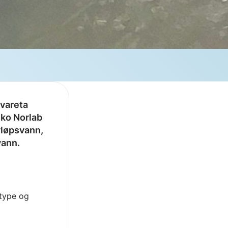
ivareta
mko Norlab
avløpsvann,
vann.
ttype og