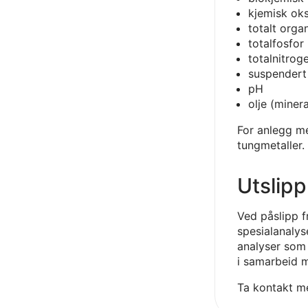
kjemisk ok
totalt orga
totalfosfor
totalnitrog
suspendert 
pH
olje (minera
For anlegg me
tungmetaller.
Utslipp
Ved påslipp f
spesialanalys
analyser som 
i samarbeid m
Ta kontakt me