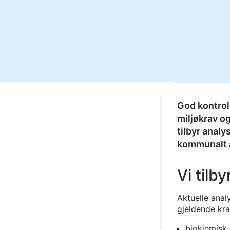
God kontroll
miljøkrav o
tilbyr analy
kommunalt a
Vi tilby
Aktuelle anal
gjeldende kra
biokjemisk