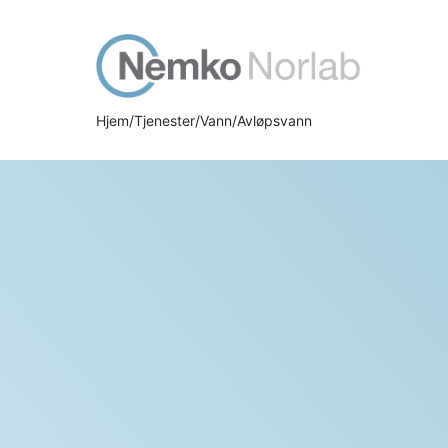
Gå
Gå
til
til
hovedinnhold
søk
Hjem
Tjenester
Vann
Avløpsvann