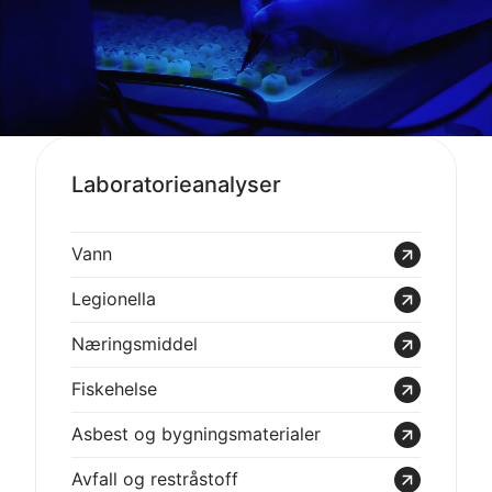
Laboratorieanalyser
Vann
Legionella
Nærings­middel
Fiskehelse
Asbest og bygnings­materialer
Avfall og restråstoff