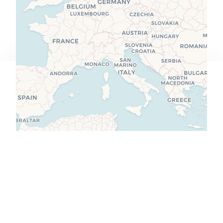
Vi bruker informasjonskapsler for å tilby deg en
bedre brukeropplevelse.
Les personvernvilkår
.
Godta alle
Kun nødvendige
Tilpass