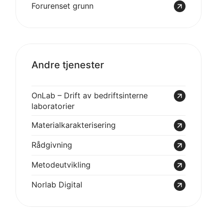
Forurenset grunn
Andre tjenester
OnLab – Drift av bedrifts­interne
laboratorier
Material­karakterisering
Rådgivning
Metode­utvikling
Norlab Digital