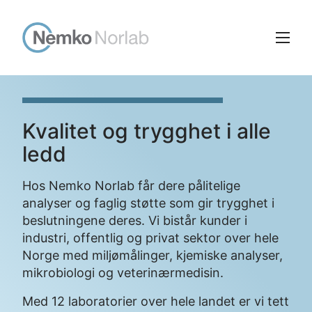
Gå
Gå
til
til
hovedinnhold
søk
Meny
Kvalitet
og
trygghet
i
alle
ledd
Hos Nemko Norlab får dere pålitelige
analyser og faglig støtte som gir trygghet i
beslutningene deres. Vi bistår kunder i
industri, offentlig og privat sektor over hele
Norge med miljømålinger, kjemiske analyser,
mikrobiologi og veterinærmedisin.
Med 12 laboratorier over hele landet er vi tett