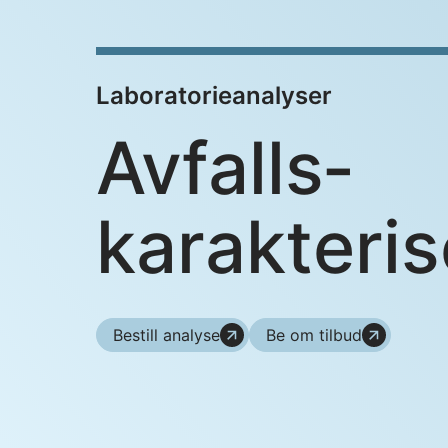
Laboratorieanalyser
Avfalls­
karakteris
Bestill analyse
Be om tilbud