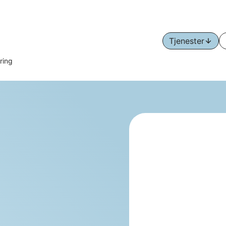
Tjenester
Åpne
ering