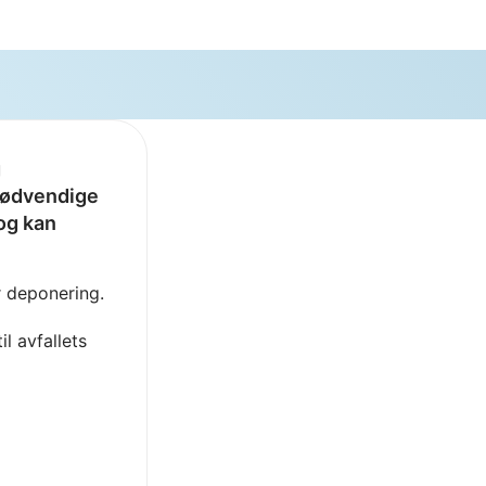
g
nødvendige
 og kan
r deponering.
il avfallets