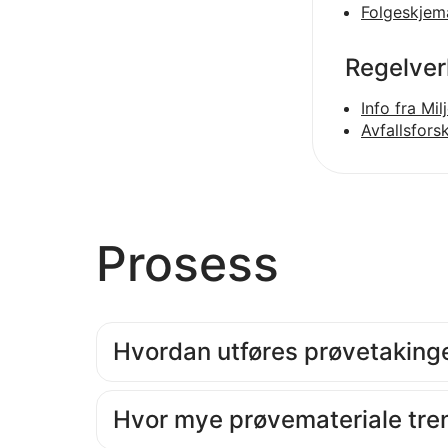
Folgeskjema
Regelver
Info fra Mi
Avfallsfors
Prosess
Hvordan utføres prøvetaking
Hvor mye prøvemateriale tre