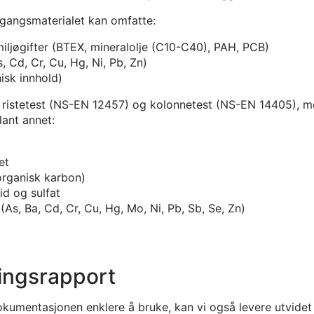
tgangsmaterialet kan omfatte:
iljøgifter (BTEX, mineralolje (C10-C40), PAH, PCB)
, Cd, Cr, Cu, Hg, Ni, Pb, Zn)
isk innhold)
å ristetest (NS-EN 12457) og kolonnetest (NS-EN 14405), m
lant annet:
et
organisk karbon)
rid og sulfat
 (As, Ba, Cd, Cr, Cu, Hg, Mo, Ni, Pb, Sb, Se, Zn)
ingsrapport
okumentasjonen enklere å bruke, kan vi også levere utvidet