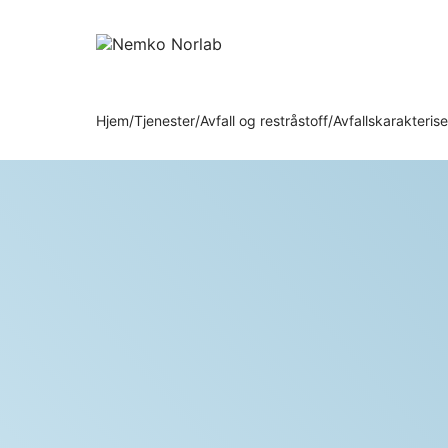
Gå
Gå
til
til
hovedinnhold
søk
Hjem
Tjenester
Avfall og restråstoff
Avfalls­karakteris