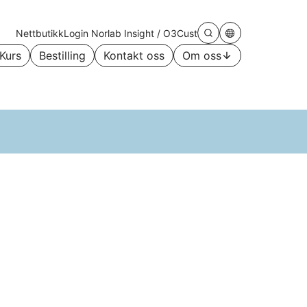
Nettbutikk
Login
Norlab Insight
/
O3Cust
Søk
Gå
på
til
Kurs
Bestilling
Kontakt oss
Om oss
siden
automatisk
/lukk
Åpne/lukk
oversatt
versjon
av
nettsiden
(gjennom
Google)