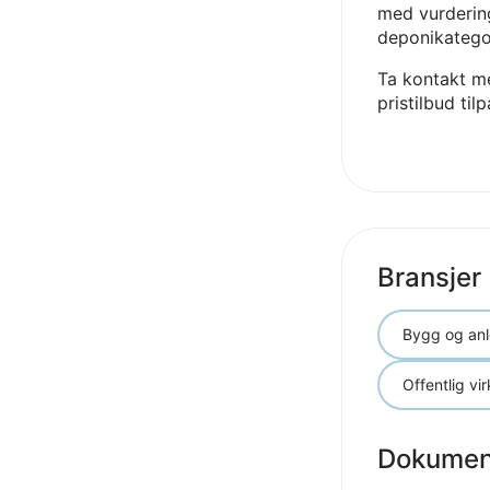
med vurdering
deponikatego
Ta kontakt me
pristilbud til
Bransjer
Bygg og an
Offentlig vi
Dokumen