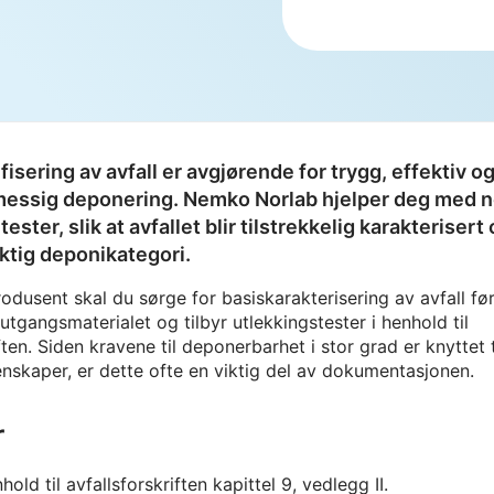
ifisering av avfall er avgjørende for trygg, effektiv o
messig deponering. Nemko Norlab hjelper deg med 
tester, slik at avfallet blir tilstrekkelig karakterisert
riktig deponikategori.
odusent skal du sørge for basiskarakterisering av avfall fø
utgangsmaterialet og tilbyr utlekkingstester i henhold til
ften. Siden kravene til deponerbarhet i stor grad er knyttet t
nskaper, er dette ofte en viktig del av dokumentasjonen.
r
hold til avfallsforskriften kapittel 9, vedlegg II.