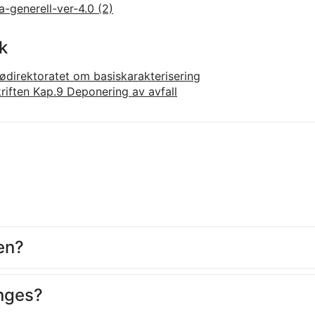
-generell-ver-4.0 (2)
k
ljødirektoratet om basiskarakterisering
kriften Kap.9 Deponering av avfall
en?
nges?