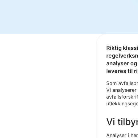
Riktig klass
regelverks
analyser og 
leveres til 
Som avfallspr
Vi analyserer 
avfallsforskri
utlekkingsege
Vi tilby
Analyser i hen