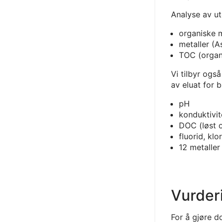
Analyse av u
organiske m
metaller (As
TOC (organ
Vi tilbyr ogs
av eluat for b
pH
konduktivit
DOC (løst 
fluorid, klo
12 metaller
Vurder
For å gjøre d