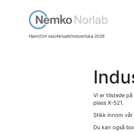
Gå
Gå
til
til
hovedinnhold
søk
Hjem
Om oss
Aktuelt
Industriuka 2026
Indu
Vi er tilstede p
plass X-521.
Stikk innom vår 
Du kan også bo