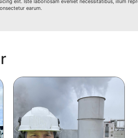
icing elit. Iste laboriosam eveniet necessitatibus, illum re
onsectetur earum.
r