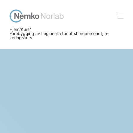
Gå
Gå
til
til
hovedinnhold
søk
Meny
Hjem
Kurs
Forebygging av Legionella for offshorepersonell, e-
læringskurs