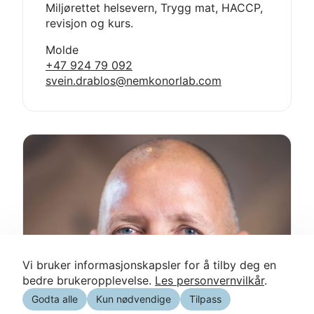
Miljørettet helsevern, Trygg mat, HACCP,
revisjon og kurs.
Molde
Mobil:
+47 924 79 092
E-
svein.drablos@nemkonorlab.com
post:
Vi bruker informasjonskapsler for å tilby deg en
bedre brukeropplevelse.
Les personvernvilkår
.
Godta alle
Kun nødvendige
Tilpass