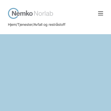
Gå
Gå
til
til
hovedinnhold
søk
Meny
Hjem
Tjenester
Avfall og restråstoff