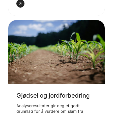
Les
om
avfalls­
karakterisering
Gjødsel og jordforbedring
Analyseresultater gir deg et godt
grunnlag for å vurdere om slam fra