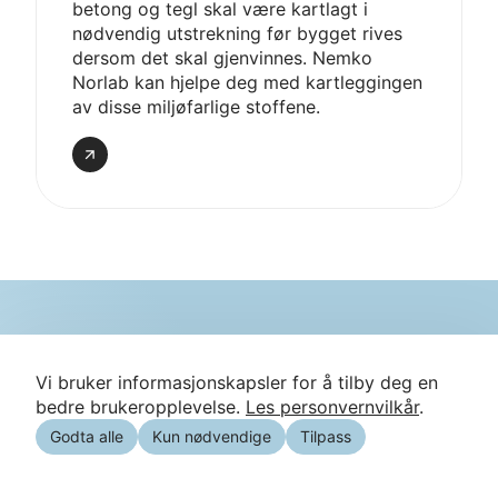
betong og tegl skal være kartlagt i
nødvendig utstrekning før bygget rives
dersom det skal gjenvinnes. Nemko
Norlab kan hjelpe deg med kartleggingen
av disse miljøfarlige stoffene.
Les
mer
Vi bruker informasjonskapsler for å tilby deg en
bedre brukeropplevelse.
Les personvernvilkår
.
Godta alle
Kun nødvendige
Tilpass
Godkjenninger og sertifiseringer
Vi jobber kontinuerlig med kvalitetssikring og